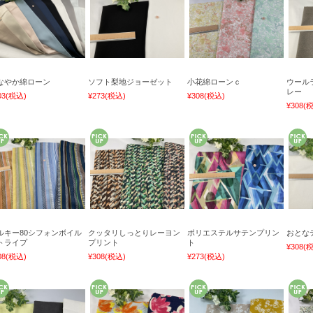
なやか綿ローン
ソフト梨地ジョーゼット
小花綿ローンｃ
ウール
レー
03
(税込)
¥273
(税込)
¥308
(税込)
¥308
(
ルキー80シフォンボイル
クッタリしっとりレーヨン
ポリエステルサテンプリン
おとな
トライプ
プリント
ト
¥308
(
08
(税込)
¥308
(税込)
¥273
(税込)