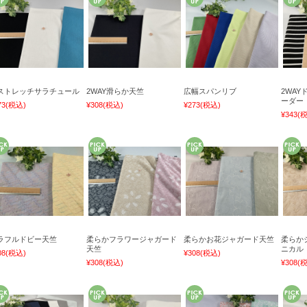
ストレッチサラチュール
2WAY滑らか天竺
広幅スパンリブ
2WA
ーダー
73
(税込)
¥308
(税込)
¥273
(税込)
¥343
(
ラフルドビー天竺
柔らかフラワージャガード
柔らかお花ジャガード天竺
柔らか
天竺
ニカル
08
(税込)
¥308
(税込)
¥308
(税込)
¥308
(