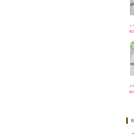
シ
¥2
メ
¥2