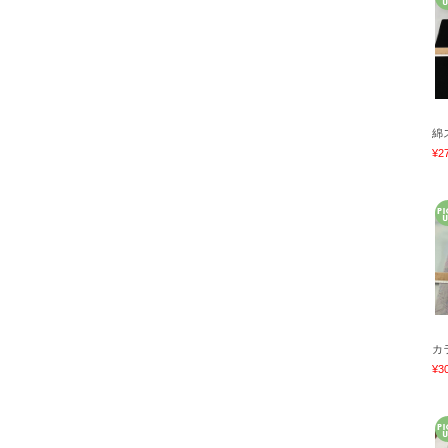
綿
¥2
カ
¥3