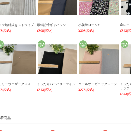
ャツ地針抜きストライプ
形状記憶ギャバジン
小花綿ローンY
麻レー
73
(税込)
¥308
(税込)
¥308
(税込)
¥343
(
モリーウエザークロス
くったりバーバリーツイル
クールオーガニックローン
くった
ラック
73
(税込)
¥343
(税込)
¥273
(税込)
¥343
(
新着商品