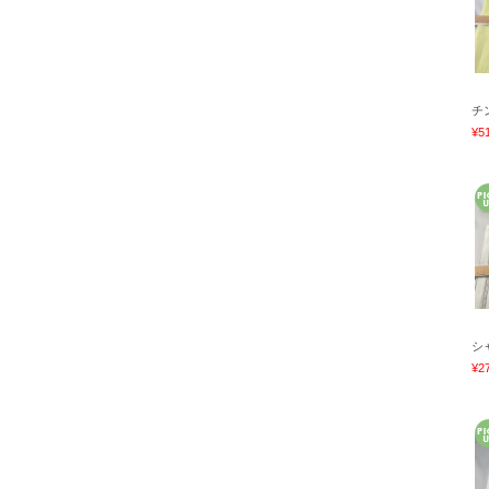
チ
¥5
シ
¥2