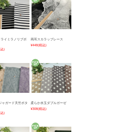
Yドライミラノリブボ
両耳スカラップレース
¥448
(税込)
税込)
ジャガード天竺ボタ
柔らか水玉ダブルガーゼ
¥308
(税込)
税込)