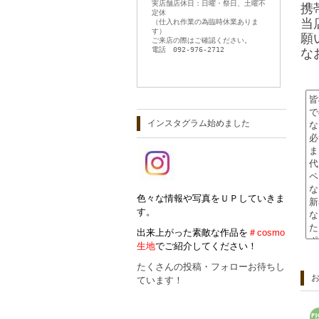
実店舗店休日：日曜・祭日、土曜不
携
定休
当
（仕入れ作業の為臨時休業ありま
す）
願
ご来店の際はご確認ください。
電話 092-976-2712
な
インスタグラム始めました
色々な情報や写真をＵＰしていきま
す。
出来上がった素敵な作品を
＃cosmo
生地
でご紹介してください！
たくさんの投稿・フォローお待ちし
ています！