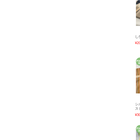
し
¥2
シ
ス
¥3