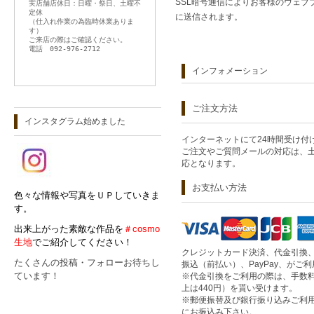
SSL暗号通信によりお客様のウェ
実店舗店休日：日曜・祭日、土曜不
定休
に送信されます。
（仕入れ作業の為臨時休業ありま
す）
ご来店の際はご確認ください。
電話 092-976-2712
インフォメーション
ご注文方法
インスタグラム始めました
インターネットにて24時間受け付
ご注文やご質問メールの対応は、
応となります。
お支払い方法
色々な情報や写真をＵＰしていきま
す。
出来上がった素敵な作品を
＃cosmo
生地
でご紹介してください！
クレジットカード決済、代金引換
たくさんの投稿・フォローお待ちし
振込（前払い）、PayPay、がご
ています！
※代金引換をご利用の際は、手数料
上は440円）を貰い受けます。
※郵便振替及び銀行振り込みご利
にお振込み下さい。