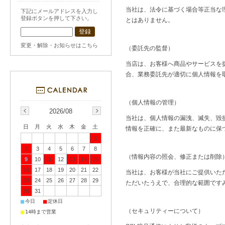
当社は、法令に基づく場合等正当な
下記にメールアドレスを入力し
登録ボタンを押して下さい。
とはありません。
変更・解除・お知らせはこちら
（委託先の監督）
当店は、お客様へ商品やサービスを
合、業務委託先が適切に個人情報を
（個人情報の管理）
2026/08
当社は、個人情報の漏洩、滅失、毀
日
月
火
水
木
金
土
情報を正確に、また最新なものに保
1
2
3
4
5
6
7
8
（情報内容の照会、修正または削除
9
10
11
12
13
14
15
16
17
18
19
20
21
22
当社は、お客様が当社にご提供いた
23
24
25
26
27
28
29
ただいたうえで、合理的な範囲です
30
31
■
■
今日
定休日
（セキュリティーについて）
■
14時まで営業