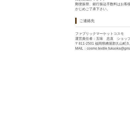
郵便振替、銀行振込手数料はお客
かじめご了承下さい。
ご連絡先
ファブリックマーケットコスモ
運営責任者：五味 忠直 ショッ
〒811-2501 福岡県糟屋郡久山町久原
MAIL：
cosmo.textile.fukuoka@gm