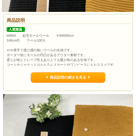
商品説明
b0604 起毛モールウール ￥640/50cm
140cm巾 ウール100％
やや厚手で透け感の無いウールの生地です。
ボーダー状にモールの凹凸があるアウター素材です。
柔らか味とドレープ性もありとても暖か味のある生地です。
コートやジャケットはもちろんスカートやワンピースにもおススメです。
ボタンの大きさは約1.0cmです。
▼ 商品説明の続きを見る ▼
通常市場価格￥1290/50cm程度で販売されていますが今回は￥640/50cmでのご紹
介です。
カートの特性上数量1が最初に出ていますが当店の最低購入数量は1ｍ(数量2）か
らとなっていますので数量２以上でのご注文よろしくお願いいたします。
ポイント3％還元します。