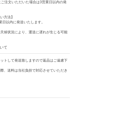
にご注文いただいた場合は3営業日以内の発
払い方法】
業日以内に発送いたします。
の天候状況により、運送に遅れが生じる可能
いて
カットして発送致しますので返品はご遠慮下
の際、送料は当社負担で対応させていただき