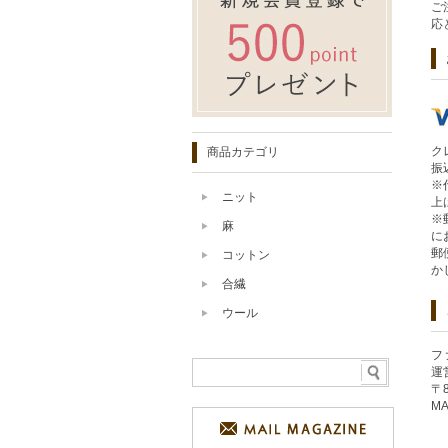
ご
応
ク
商品カテゴリ
振
※
ニット
上
※
麻
に
郵
コットン
か
合繊
ウール
フ
運
〒
MA