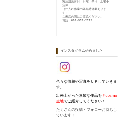
実店舗店休日：日曜・祭日、土曜不
定休
（仕入れ作業の為臨時休業ありま
す）
ご来店の際はご確認ください。
電話 092-976-2712
インスタグラム始めました
色々な情報や写真をＵＰしていきま
す。
出来上がった素敵な作品を
＃cosmo
生地
でご紹介してください！
たくさんの投稿・フォローお待ちし
ています！