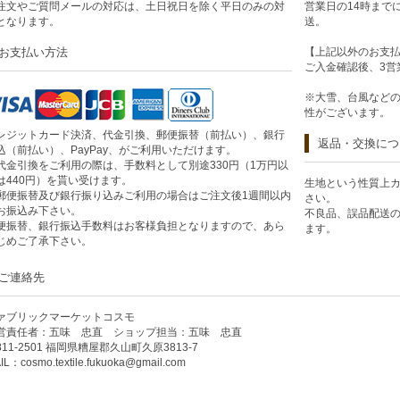
注文やご質問メールの対応は、土日祝日を除く平日のみの対
営業日の14時まで
となります。
送。
お支払い方法
【上記以外のお支
ご入金確認後、3営
※大雪、台風など
性がございます。
レジットカード決済、代金引換、郵便振替（前払い）、銀行
返品・交換につ
込（前払い）、PayPay、がご利用いただけます。
代金引換をご利用の際は、手数料として別途330円（1万円以
は440円）を貰い受けます。
生地という性質上
郵便振替及び銀行振り込みご利用の場合はご注文後1週間以内
さい。
お振込み下さい。
不良品、誤品配送
便振替、銀行振込手数料はお客様負担となりますので、あら
ます。
じめご了承下さい。
ご連絡先
ァブリックマーケットコスモ
営責任者：五味 忠直 ショップ担当：五味 忠直
811-2501 福岡県糟屋郡久山町久原3813-7
IL：
cosmo.textile.fukuoka@gmail.com