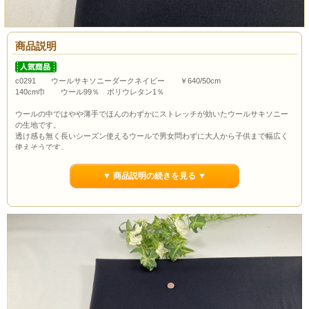
商品説明
c0291 ウールサキソニーダークネイビー ￥640/50cm
140cm巾 ウール99％ ポリウレタン1％
ウールの中ではやや薄手でほんのわずかにストレッチが効いたウールサキソニー
の生地です。
透け感も無く長いシーズン使えるウールで男女問わずに大人から子供まで幅広く
使えそうです。
上質なウールの風合いと暖か味を感じられる生地でドレープ性もあり抜群の肌触
りの良さがあります。
▼ 商品説明の続きを見る ▼
パンツはもちろんスカートやワンピース、ジャケットにもおススメです。
ボタンの大きさは約1.0cmです。
通常市場価格￥1290/50cm程度で販売されていますが今回は￥640/50cmでのご紹
介です。
当店の最低購入数量は1ｍ(数量2）からとなっていますので数量２以上でのご注文
よろしくお願いいたします。
ポイント3％還元します。