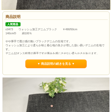
商品説明
c0473 ウォッシュ加工デニムブラック ￥490/50cm
140cm巾 綿100％
やや厚手で透け感の無いブラックデニムの生地です。
ウォッシュ加工により柔らか味と着心地の良さが増した扱い易いデニムの生地で
す。
デニム12オンス程度の厚手ですが厚みを感じさせない柔らかさがあります。
パンツはもちろんスカートやワンピース、ジャケットにもおススメです。
デニムの生地は色落ちがある場合がありますので単独でのお洗濯をお願いしま
▼ 商品説明の続きを見る ▼
す。
ボタンの大きさは約1.0cmです。
通常市場価格￥990/50cm程度で販売されていますが今回は￥490/50cmでのご紹介
です。
当店の最低購入数量は1ｍ(数量2）からとなっていますので数量２以上でのご注文
よろしくお願いいたします。
ポイント3％還元します。