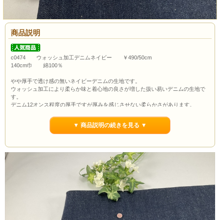
商品説明
c0474 ウォッシュ加工デニムネイビー ￥490/50cm
140cm巾 綿100％
やや厚手で透け感の無いネイビーデニムの生地です。
ウォッシュ加工により柔らか味と着心地の良さが増した扱い易いデニムの生地で
す。
デニム12オンス程度の厚手ですが厚みを感じさせない柔らかさがあります。
パンツはもちろんスカートやワンピース、ジャケットにもおススメです。
デニムの生地は色落ちがある場合がありますので単独でのお洗濯をお願いしま
▼ 商品説明の続きを見る ▼
す。
ボタンの大きさは約1.0cmです。
通常市場価格￥990/50cm程度で販売されていますが今回は￥490/50cmでのご紹介
です。
当店の最低購入数量は1ｍ(数量2）からとなっていますので数量２以上でのご注文
よろしくお願いいたします。
ポイント3％還元します。