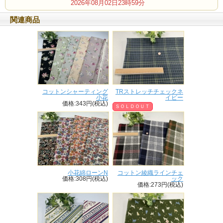
2026年08月02日23時59分
関連商品
コットンシャーティング
TRストレッチチェックネ
小花
イビー
価格:343円(税込)
ＳＯＬＤＯＵＴ
小花綿ローンN
コットン綾織ラインチェ
価格:308円(税込)
ック
価格:273円(税込)