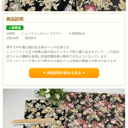
商品説明
c0483 ミューファンローンフラワー ￥490/50cm
105cm巾 綿100％
薄手でやや透け感のある綿ローンの生地です。
ミューファンと言う特殊な銀の糸がストライプ状に織り込まれていて、この糸が
抗ウイルス機能を発揮し防臭防菌効果が期待できるようになっています。
サラッとしていて滑らかで軽やかな綿ローンは抜群の肌触りの良さがあります。
シャツやブラウスはもちろんチュニックやスカート、ワンピースにもおススメで
す。
▼ 商品説明の続きを見る ▼
ボタンの大きさは約1.0cmです。
通常市場価格￥990/50cm程度で販売されていますが今回は￥490/50cmでのご紹介
です。
カートの特性上数量1が最初に出ていますが当店の最低購入数量は1ｍ(数量2）か
らとなっていますので数量２以上でのご注文よろしくお願いいたします。
ポイント3％還元します。