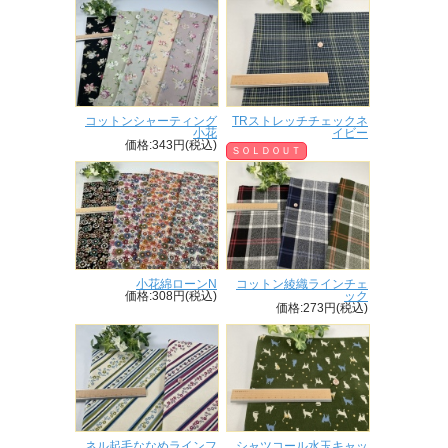
コットンシャーティング
TRストレッチチェックネ
小花
イビー
価格:343円(税込)
ＳＯＬＤＯＵＴ
小花綿ローンN
コットン綾織ラインチェ
価格:308円(税込)
ック
価格:273円(税込)
ネル起毛ななめラインフ
シャツコール水玉キャッ