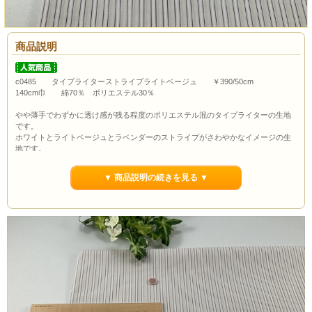
商品説明
c0485 タイプライターストライプライトベージュ ￥390/50cm
140cm巾 綿70％ ポリエステル30％
やや薄手でわずかに透け感が残る程度のポリエステル混のタイプライターの生地
です。
ホワイトとライトベージュとラベンダーのストライプがさわやかなイメージの生
地です。
適度なハリ感がありさらっとした滑らかな風合いの生地です。
シャツやブラウスはもちろんチュニックやスカート、ワンピースにもおススメで
▼ 商品説明の続きを見る ▼
す。
ボタンの大きさは約1.0cmです。
通常市場価格￥790/50cm程度で販売されていますが今回は￥340/50cmでのご紹介
です。
当店の最低購入数量は1ｍ(数量2）からとなっていますので数量２以上でのご注文
よろしくお願いいたします。
ポイント3％還元します。