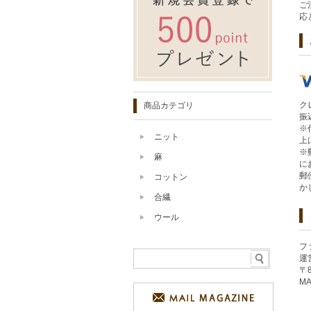
ご
応
ク
商品カテゴリ
振
※
ニット
上
※
麻
に
郵
コットン
か
合繊
ウール
フ
運
〒
MA