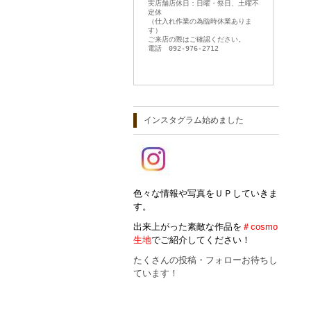
実店舗店休日：日曜・祭日、土曜不
定休
（仕入れ作業の為臨時休業ありま
す）
ご来店の際はご確認ください。
電話 092-976-2712
インスタグラム始めました
色々な情報や写真をＵＰしていきま
す。
出来上がった素敵な作品を
＃cosmo
生地
でご紹介してください！
たくさんの投稿・フォローお待ちし
ています！