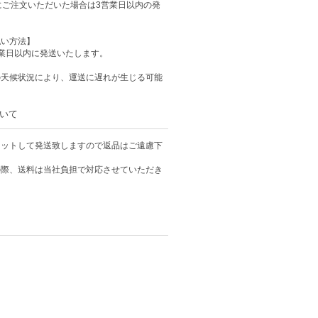
にご注文いただいた場合は3営業日以内の発
払い方法】
業日以内に発送いたします。
の天候状況により、運送に遅れが生じる可能
いて
カットして発送致しますので返品はご遠慮下
の際、送料は当社負担で対応させていただき