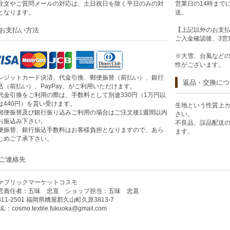
注文やご質問メールの対応は、土日祝日を除く平日のみの対
営業日の14時まで
となります。
送。
お支払い方法
【上記以外のお支
ご入金確認後、3営
※大雪、台風など
性がございます。
レジットカード決済、代金引換、郵便振替（前払い）、銀行
返品・交換につ
込（前払い）、PayPay、がご利用いただけます。
代金引換をご利用の際は、手数料として別途330円（1万円以
は440円）を貰い受けます。
生地という性質上
郵便振替及び銀行振り込みご利用の場合はご注文後1週間以内
さい。
お振込み下さい。
不良品、誤品配送
便振替、銀行振込手数料はお客様負担となりますので、あら
ます。
じめご了承下さい。
ご連絡先
ァブリックマーケットコスモ
営責任者：五味 忠直 ショップ担当：五味 忠直
811-2501 福岡県糟屋郡久山町久原3813-7
IL：
cosmo.textile.fukuoka@gmail.com