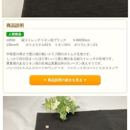
商品説明
c0530 縦ストレッチリネン混ブラック ￥490/50cm
130cm巾 ポリエステル63％ リネン34％ ポリウレタン3％
中程度の厚さで透け感の無いスラブ調のボトムス生地です。
しっかり目が詰まったほど良いハリ感と腰がある縦ストレッチの生地です。
重量感のあるリネン混の生地は真夏以外の3シーズン使えそうです。
パンツはもちろんスカートやワンピース、ジャケットやコートにもおススメで
す。
▼ 商品説明の続きを見る ▼
ボタンの大きさは約1.0cmです。
通常市場価格￥990/50cm程度で販売されていますが今回は￥490/50cmでのご紹介
です。
当店の最低購入数量は1ｍ(数量2）からとなっていますので数量２以上でのご注文
よろしくお願いいたします。
ポイント3％還元します。