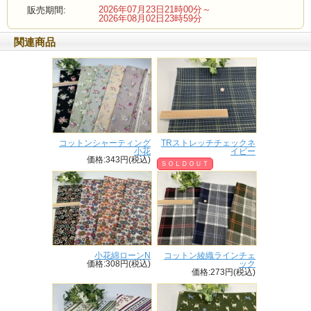
2026年07月23日21時00分～
販売期間:
2026年08月02日23時59分
関連商品
コットンシャーティング
TRストレッチチェックネ
小花
イビー
価格:343円(税込)
ＳＯＬＤＯＵＴ
小花綿ローンN
コットン綾織ラインチェ
価格:308円(税込)
ック
価格:273円(税込)