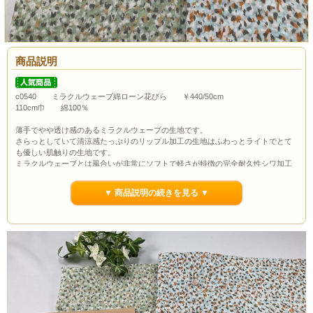
商品説明
c0540 ミラクルウェーブ綿ローン花びら ￥440/50cm
110cm巾 綿100％
薄手でやや透け感のあるミラクルウェーブの生地です。
さらっとしていて清涼感たっぷりのリップル加工の生地はふわっとライトでとて
も優しい肌触りの生地です。
ミラクルウェーブとは風合いが非常にソフトで軽さが特徴の完全耐久性シワ加工
です。
リップル加工とたてじわ加工の絶妙な組み合わせにより、程よいハリ感とサッカ
▼ 商品説明の続きを見る ▼
ー調の表面感を生み出しています。
家庭用洗濯機で気軽に洗え、洗濯後や着用時のシワを気にせずご使用頂けるイー
ジーケアな綿100％素材です。
シャツやブラウスはもちろんチュニックやワンピースにもおススメです。
ボタンの大きさは約1.0cmです。
通常市場価格￥890/50cm程度で販売されていますが今回は￥440/50cmでのご紹介
です。
カートの特性上数量1が最初に出ていますが当店の最低購入数量は1ｍ(数量2）か
らとなっていますので数量２以上でのご注文よろしくお願いいたします。
ポイント3％還元します。