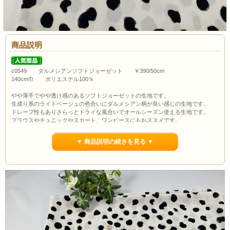
商品説明
c0549 ダルメシアンソフトジョーゼット ￥390/50cm
140cm巾 ポリエステル100％
やや薄手でやや透け感のあるソフトジョーゼットの生地です。
生成り系のライトベージュの色合いにダルメシアン柄が良い感じの生地です。
ドレープ性もありさらっとドライな風合いでオールシーズン使える生地です。
ブラウスやチュニックやスカート、ワンピースにもおススメです。
ボタンの大きさは約1.0cmです。
▼ 商品説明の続きを見る ▼
通常市場価格￥890/50cm程度で販売されていますが今回は￥390/50cmでのご紹介
です。
当店の最低購入数量は1ｍ(数量2）からとなっていますので数量２以上でのご注文
よろしくお願いいたします。
ポイント3％還元します。