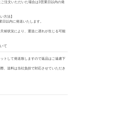
にご注文いただいた場合は3営業日以内の発
払い方法】
業日以内に発送いたします。
の天候状況により、運送に遅れが生じる可能
いて
カットして発送致しますので返品はご遠慮下
の際、送料は当社負担で対応させていただき