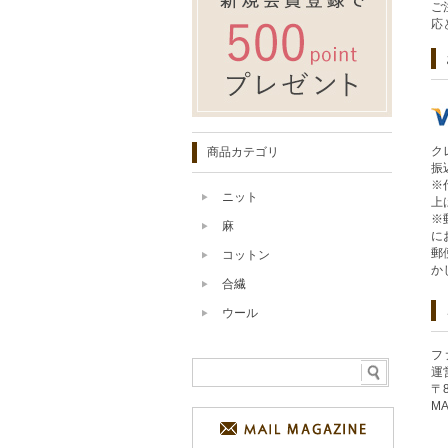
ご
応
ク
商品カテゴリ
振
※
ニット
上
※
麻
に
郵
コットン
か
合繊
ウール
フ
運
〒
MA