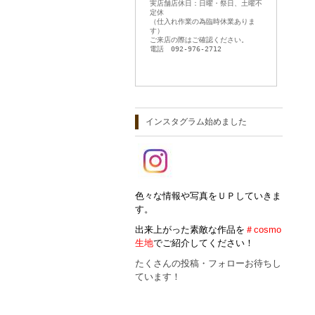
実店舗店休日：日曜・祭日、土曜不
定休
（仕入れ作業の為臨時休業ありま
す）
ご来店の際はご確認ください。
電話 092-976-2712
インスタグラム始めました
色々な情報や写真をＵＰしていきま
す。
出来上がった素敵な作品を
＃cosmo
生地
でご紹介してください！
たくさんの投稿・フォローお待ちし
ています！