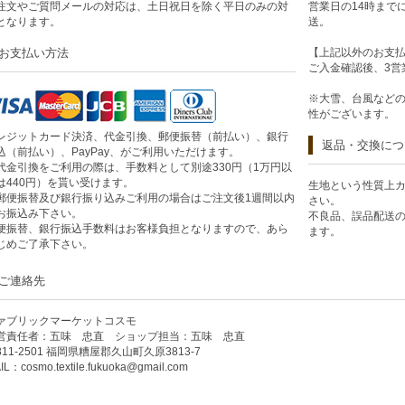
注文やご質問メールの対応は、土日祝日を除く平日のみの対
営業日の14時まで
となります。
送。
お支払い方法
【上記以外のお支
ご入金確認後、3営
※大雪、台風など
性がございます。
レジットカード決済、代金引換、郵便振替（前払い）、銀行
返品・交換につ
込（前払い）、PayPay、がご利用いただけます。
代金引換をご利用の際は、手数料として別途330円（1万円以
は440円）を貰い受けます。
生地という性質上
郵便振替及び銀行振り込みご利用の場合はご注文後1週間以内
さい。
お振込み下さい。
不良品、誤品配送
便振替、銀行振込手数料はお客様負担となりますので、あら
ます。
じめご了承下さい。
ご連絡先
ァブリックマーケットコスモ
営責任者：五味 忠直 ショップ担当：五味 忠直
811-2501 福岡県糟屋郡久山町久原3813-7
IL：
cosmo.textile.fukuoka@gmail.com