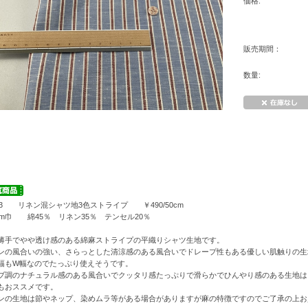
価格:
販売期間：
数量:
553 リネン混シャツ地3色ストライプ ￥490/50cm
0cm巾 綿45％ リネン35％ テンセル20％
薄手でやや透け感のある綿麻ストライプの平織りシャツ生地です。
ンの風合いの強い、さらっとした清涼感のある風合いでドレープ性もある優しい肌触りの生
幅もW幅なのでたっぷり使えそうです。
ブ調のナチュラル感のある風合いでクッタリ感たっぷりで滑らかでひんやり感のある生地は
もおススメです。
ンの生地は節やネップ、染めムラ等がある場合がありますが麻の特徴ですのでご了承の上お