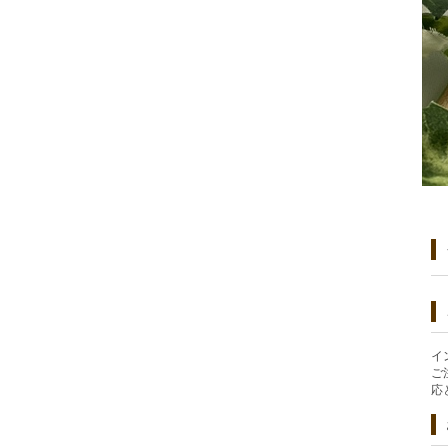
イ
ご
応