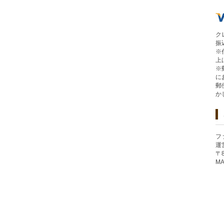
ク
振
※
上
※
に
郵
か
フ
運
〒
MA