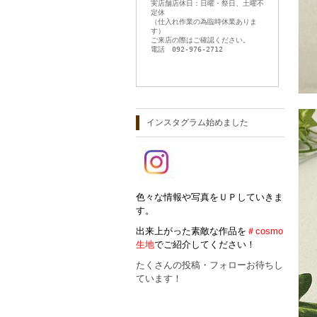
実店舗店休日：日曜・祭日、土曜不
定休
（仕入れ作業の為臨時休業ありま
す）
ご来店の際はご確認ください。
電話 092-976-2712
インスタグラム始めました
色々な情報や写真をＵＰしていきま
す。
出来上がった素敵な作品を
＃cosmo
生地
でご紹介してください！
たくさんの投稿・フォローお待ちし
ています！