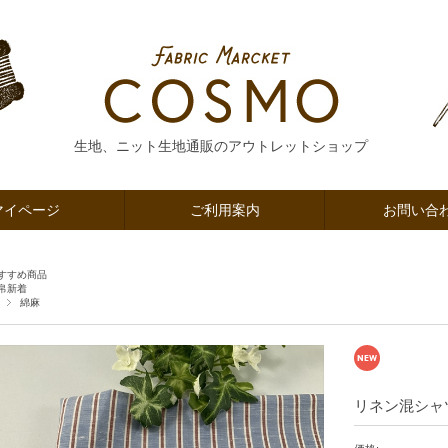
生地、ニット生地通販のアウトレットショップ
マイページ
ご利用案内
お問い合
すすめ商品
帛新着
綿麻
リネン混シャ