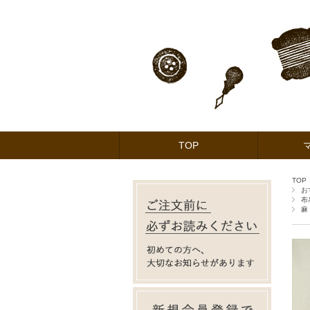
TOP
TOP
お
布
麻