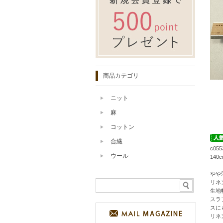
商品カテゴリ
ニット
麻
コットン
合繊
c0
ウール
14
やや
リネ
生地
スラ
スに
リネ