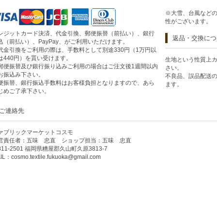
※大雪、台風など
性がございます。
レジットカード決済、代金引換、郵便振替（前払い）、銀行
返品・交換につ
込（前払い）、PayPay、がご利用いただけます。
代金引換をご利用の際は、手数料として別途330円（1万円以
は440円）を貰い受けます。
生地という性質上
郵便振替及び銀行振り込みご利用の場合はご注文後1週間以内
さい。
お振込み下さい。
不良品、誤品配送
便振替、銀行振込手数料はお客様負担となりますので、あら
ます。
じめご了承下さい。
ご連絡先
ァブリックマーケットコスモ
営責任者：五味 忠直 ショップ担当：五味 忠直
811-2501 福岡県糟屋郡久山町久原3813-7
IL：
cosmo.textile.fukuoka@gmail.com