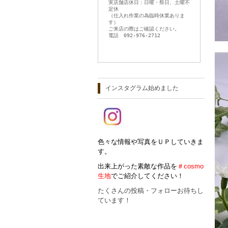
実店舗店休日：日曜・祭日、土曜不
定休
（仕入れ作業の為臨時休業ありま
す）
ご来店の際はご確認ください。
電話 092-976-2712
インスタグラム始めました
色々な情報や写真をＵＰしていきま
す。
出来上がった素敵な作品を
＃cosmo
生地
でご紹介してください！
たくさんの投稿・フォローお待ちし
ています！