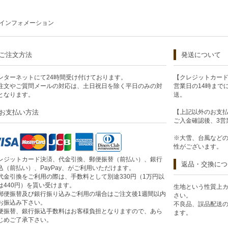
インフォメーション
ご注文方法
発送について
ンターネットにて24時間受け付けております。
【クレジットカー
注文やご質問メールの対応は、土日祝日を除く平日のみの対
営業日の14時まで
となります。
送。
お支払い方法
【上記以外のお支
ご入金確認後、3営
※大雪、台風など
性がございます。
レジットカード決済、代金引換、郵便振替（前払い）、銀行
返品・交換につ
込（前払い）、PayPay、がご利用いただけます。
代金引換をご利用の際は、手数料として別途330円（1万円以
は440円）を貰い受けます。
生地という性質上
郵便振替及び銀行振り込みご利用の場合はご注文後1週間以内
さい。
お振込み下さい。
不良品、誤品配送
便振替、銀行振込手数料はお客様負担となりますので、あら
ます。
じめご了承下さい。