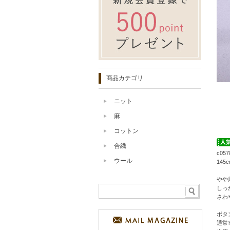
商品カテゴリ
ニット
麻
コットン
合繊
c0
ウール
14
やや
しっ
さわ
ボタ
通常