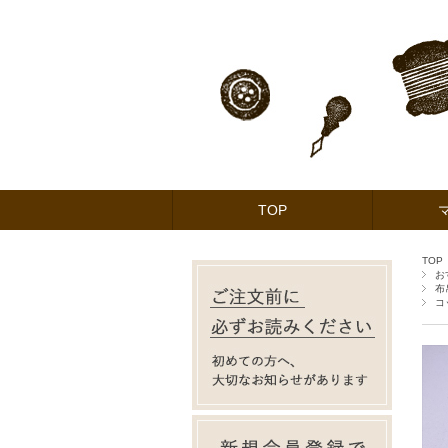
TOP
TOP
お
布
コ