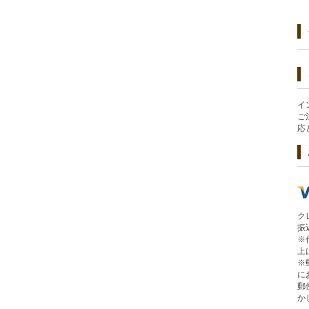
イ
ご
応
ク
振
※
上
※
に
郵
か