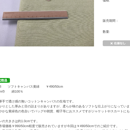
価格:
販売期間：
数量:
578 ソフトキャンバス黄緑 ￥490/50cm
5cm巾 綿100％
厚手で透け感の無いコットンキャンバスの生地です。
かりとした厚みと目の詰まりがありますが、柔らか味のあるソフトな仕上がりになっていま
やかな黄緑色の色合いでバッグや雑貨、帽子等におススメですがジャケットやスカートにも
ンの大きさは約1.0cmです。
市場価格￥990/50cm程度で販売されていますが今回は￥490/50cmでのご紹介です。