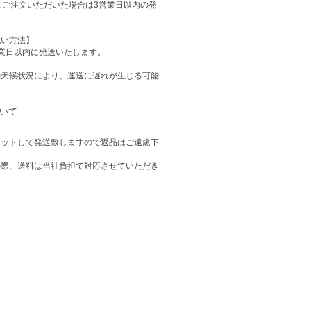
にご注文いただいた場合は3営業日以内の発
払い方法】
業日以内に発送いたします。
の天候状況により、運送に遅れが生じる可能
いて
カットして発送致しますので返品はご遠慮下
の際、送料は当社負担で対応させていただき