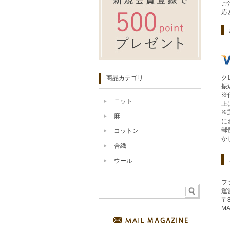
ご
応
ク
商品カテゴリ
振
※
ニット
上
※
麻
に
郵
コットン
か
合繊
ウール
フ
運
〒
MA