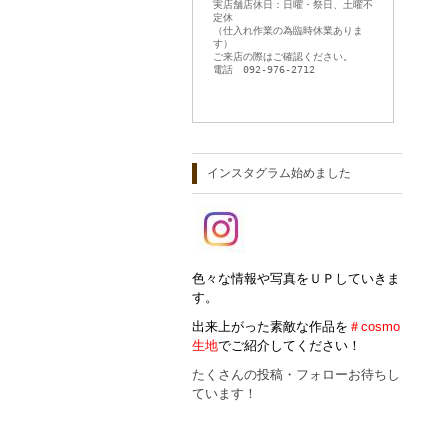
実店舗店休日：日曜・祭日、土曜不
定休
（仕入れ作業の為臨時休業ありま
す）
ご来店の際はご確認ください。
電話 092-976-2712
インスタグラム始めました
色々な情報や写真をＵＰしていきま
す。
出来上がった素敵な作品を
＃cosmo
生地
でご紹介してください！
たくさんの投稿・フォローお待ちし
ています！