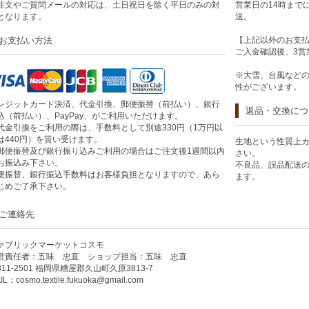
注文やご質問メールの対応は、土日祝日を除く平日のみの対
営業日の14時まで
となります。
送。
お支払い方法
【上記以外のお支
ご入金確認後、3営
※大雪、台風など
性がございます。
レジットカード決済、代金引換、郵便振替（前払い）、銀行
返品・交換につ
込（前払い）、PayPay、がご利用いただけます。
代金引換をご利用の際は、手数料として別途330円（1万円以
は440円）を貰い受けます。
生地という性質上
郵便振替及び銀行振り込みご利用の場合はご注文後1週間以内
さい。
お振込み下さい。
不良品、誤品配送
便振替、銀行振込手数料はお客様負担となりますので、あら
ます。
じめご了承下さい。
ご連絡先
ァブリックマーケットコスモ
営責任者：五味 忠直 ショップ担当：五味 忠直
811-2501 福岡県糟屋郡久山町久原3813-7
IL：
cosmo.textile.fukuoka@gmail.com