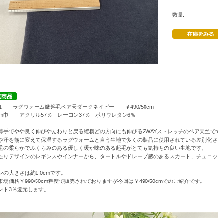
数量:
861 ラグウォーム微起毛ベア天ダークネイビー ￥490/50cm
5cm巾 アクリル57％ レーヨン37％ ポリウレタン6％
薄手でやや良く伸びやんわりと戻る縦横どの方向にも伸びる2WAYストレッチのベア天竺で
や汗を熱に変えて保温するラグウォームと言う生地で多くの製品に使用されている差別化さ
毛の柔らかでふくらみのある優しく暖か味のある起毛がとても気持ちの良い生地です。
たりデザインのレギンスやインナーから、タートルやドレープ感のあるスカート、チュニッ
ンの大きさは約1.0cmです。
市場価格￥990/50cm程度で販売されておりますが今回は￥490/50cmでのご紹介です。
ント3％還元します。