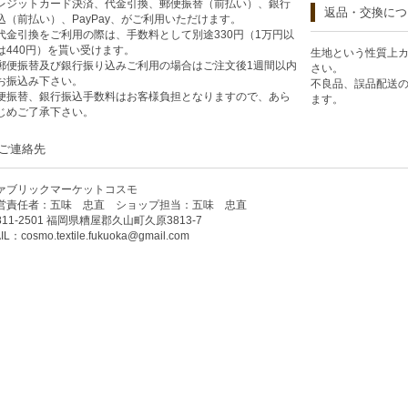
レジットカード決済、代金引換、郵便振替（前払い）、銀行
返品・交換につ
込（前払い）、PayPay、がご利用いただけます。
代金引換をご利用の際は、手数料として別途330円（1万円以
は440円）を貰い受けます。
生地という性質上
郵便振替及び銀行振り込みご利用の場合はご注文後1週間以内
さい。
お振込み下さい。
不良品、誤品配送
便振替、銀行振込手数料はお客様負担となりますので、あら
ます。
じめご了承下さい。
ご連絡先
ァブリックマーケットコスモ
営責任者：五味 忠直 ショップ担当：五味 忠直
811-2501 福岡県糟屋郡久山町久原3813-7
IL：
cosmo.textile.fukuoka@gmail.com
について
特定商取引法に関する表示
生地、ニット生地、通販のアウトレッ