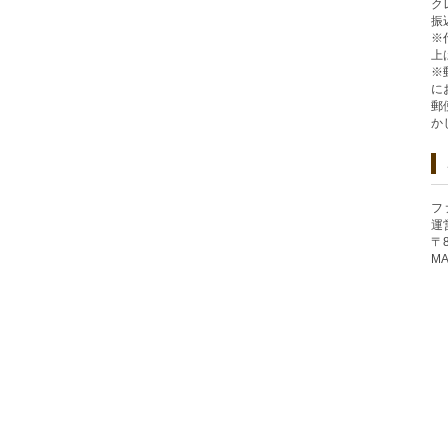
ク
振
※
上
※
に
郵
か
フ
運
〒
MA
個人情報の取り扱い