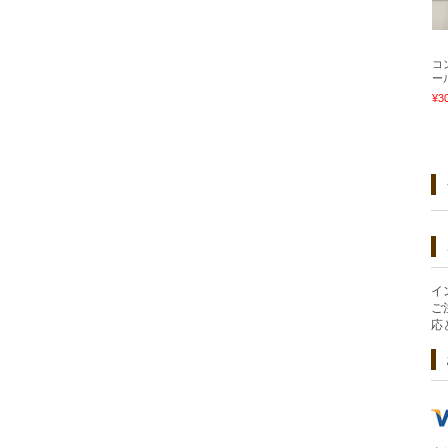
コ
ー
¥3
イ
ご
応