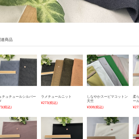
関連商品
ュチュチュールシルバー
ラメチュールニット
しなやかスーピマコットン
柔
メ
天竺
ー
¥273
(税込)
73
(税込)
¥308
(税込)
¥27