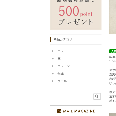
商品カテゴリ
ニット
x0
麻
15
コットン
やや
合繊
湿気
表起
ウール
ぴっ
ボタ
通常
ポイ