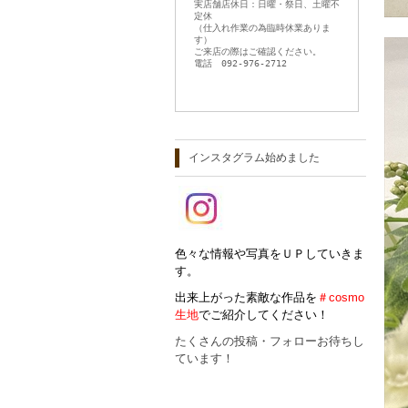
実店舗店休日：日曜・祭日、土曜不
定休
（仕入れ作業の為臨時休業ありま
す）
ご来店の際はご確認ください。
電話 092-976-2712
インスタグラム始めました
色々な情報や写真をＵＰしていきま
す。
出来上がった素敵な作品を
＃cosmo
生地
でご紹介してください！
たくさんの投稿・フォローお待ちし
ています！