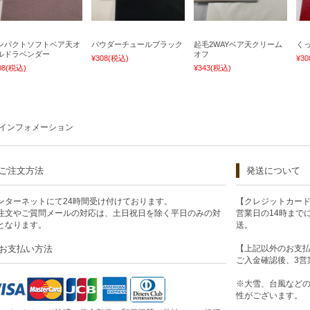
ンパクトソフトベア天オ
パウダーチュールブラック
起毛2WAYベア天クリーム
く
ルドラベンダー
オフ
¥308
(税込)
¥30
08
(税込)
¥343
(税込)
インフォメーション
ご注文方法
発送について
ンターネットにて24時間受け付けております。
【クレジットカー
注文やご質問メールの対応は、土日祝日を除く平日のみの対
営業日の14時まで
となります。
送。
お支払い方法
【上記以外のお支
ご入金確認後、3営
※大雪、台風など
性がございます。