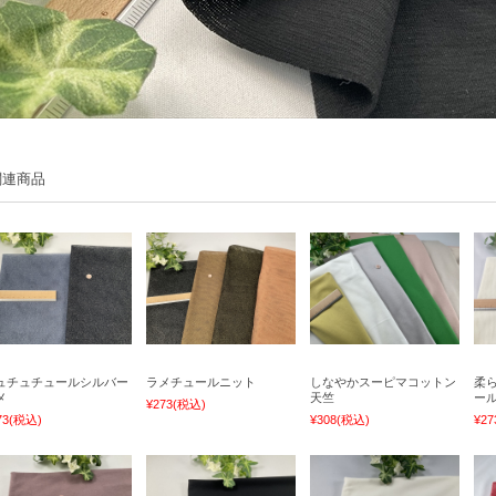
関連商品
ュチュチュールシルバー
ラメチュールニット
しなやかスーピマコットン
柔
メ
天竺
ー
¥273
(税込)
73
(税込)
¥308
(税込)
¥27