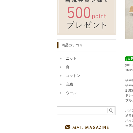
商品カテゴリ
ニット
y0
麻
16
コットン
やや
合繊
やや
肌離
ウール
ドレ
プル
ボタ
通常
ポイ
当店