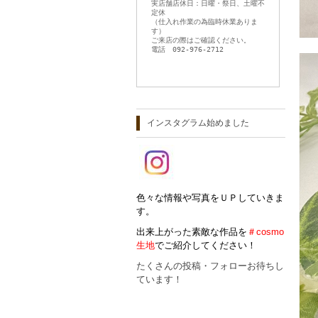
実店舗店休日：日曜・祭日、土曜不
定休
（仕入れ作業の為臨時休業ありま
す）
ご来店の際はご確認ください。
電話 092-976-2712
インスタグラム始めました
色々な情報や写真をＵＰしていきま
す。
出来上がった素敵な作品を
＃cosmo
生地
でご紹介してください！
たくさんの投稿・フォローお待ちし
ています！