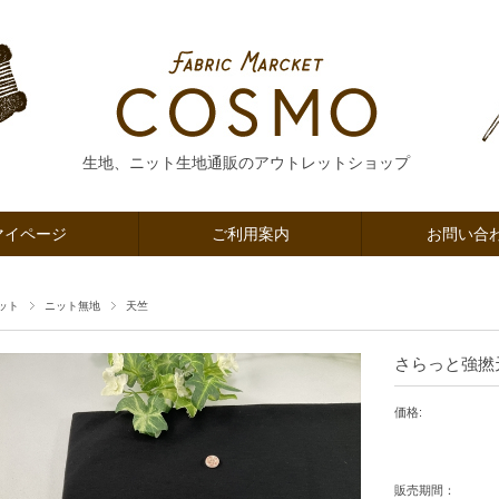
生地、ニット生地通販のアウトレットショップ
マイページ
ご利用案内
お問い合
ット
ニット無地
天竺
さらっと強撚
価格:
販売期間：