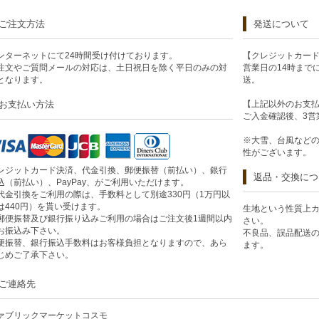
ご注文方法
発送について
ンターネットにて24時間受け付けております。
【クレジットカー
注文やご質問メールの対応は、土日祝日を除く平日のみの対
営業日の14時まで
となります。
送。
お支払い方法
【上記以外のお支
ご入金確認後、3営
※大雪、台風など
性がございます。
レジットカード決済、代金引換、郵便振替（前払い）、銀行
返品・交換につ
込（前払い）、PayPay、がご利用いただけます。
代金引換をご利用の際は、手数料として別途330円（1万円以
は440円）を貰い受けます。
生地という性質上
郵便振替及び銀行振り込みご利用の場合はご注文後1週間以内
さい。
お振込み下さい。
不良品、誤品配送
便振替、銀行振込手数料はお客様負担となりますので、あら
ます。
じめご了承下さい。
ご連絡先
ァブリックマーケットコスモ