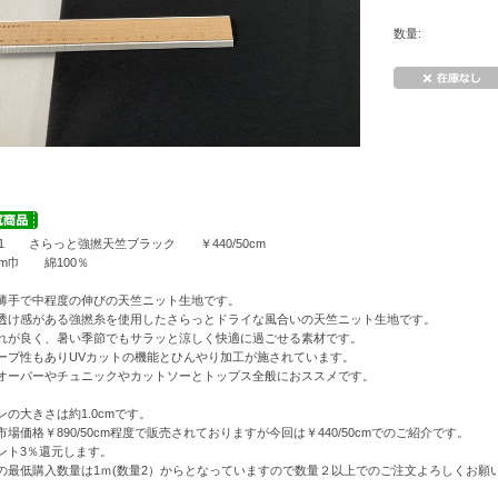
数量:
191 さらっと強撚天竺ブラック ￥440/50cm
0cm巾 綿100％
薄手で中程度の伸びの天竺ニット生地です。
透け感がある強撚糸を使用したさらっとドライな風合いの天竺ニット生地です。
れが良く、暑い季節でもサラッと涼しく快適に過ごせる素材です。
ープ性もありUVカットの機能とひんやり加工が施されています。
オーバーやチュニックやカットソーとトップス全般におススメです。
ンの大きさは約1.0cmです。
市場価格￥890/50cm程度で販売されておりますが今回は￥440/50cmでのご紹介です。
ント3％還元します。
の最低購入数量は1ｍ(数量2）からとなっていますので数量２以上でのご注文よろしくお願