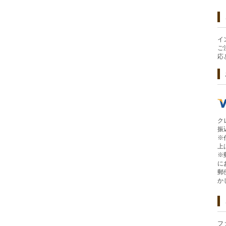
イ
ご
応
ク
振
※
上
※
に
郵
か
フ