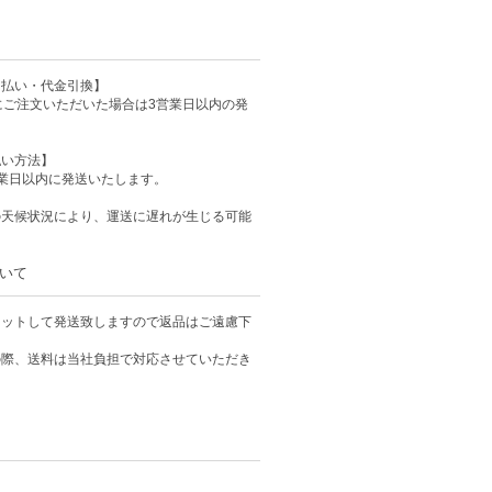
ド払い・代金引換】
にご注文いただいた場合は3営業日以内の発
払い方法】
業日以内に発送いたします。
の天候状況により、運送に遅れが生じる可能
いて
カットして発送致しますので返品はご遠慮下
の際、送料は当社負担で対応させていただき