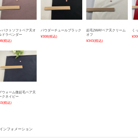
ンパクトソフトベア天オ
パウダーチュールブラック
起毛2WAYベア天クリーム
く
ルドラベンダー
オフ
¥308
(税込)
¥30
08
(税込)
¥343
(税込)
グウォーム微起毛ベア天
ークネイビー
43
(税込)
インフォメーション