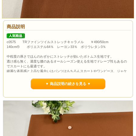
商品説明
c0575 TRファインツイルストレッチキャラメル ￥490/50cm
140cm巾 ポリエステル64％ レーヨン33％ ポリウレタン3％
中程度の厚さでほんのわずかにストレッチが効いたボトムス生地です。
透け感も無く、適度な腰のあるオールシーズン使える生地でドレープ性もあるの
でスカートにも最適です。
綺麗な表面感と上品な風合いはパンツはもちろんスカートやワンピース、ジャケ
ットにもおススメです。
▼ 商品説明の続きを見る ▼
ボタンの大きさは約1.0cmです。
通常市場価格￥990/50cm程度で販売されていますが今回は￥490/50cmでのご紹介
です。
当店の最低購入数量は1ｍ(数量2）からとなっていますので数量２以上でのご注文
よろしくお願いいたします。
ポイント3％還元します。