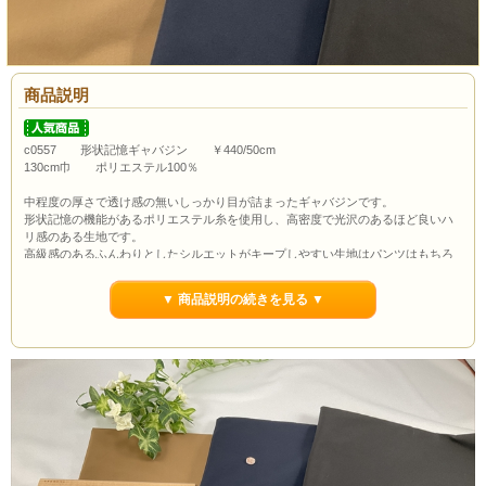
商品説明
c0557 形状記憶ギャバジン ￥440/50cm
130cm巾 ポリエステル100％
中程度の厚さで透け感の無いしっかり目が詰まったギャバジンです。
形状記憶の機能があるポリエステル糸を使用し、高密度で光沢のあるほど良いハ
リ感のある生地です。
高級感のあるふんわりとしたシルエットがキープしやすい生地はパンツはもちろ
んスカートやワンピース、ジャケットにもおススメです。
耳付近多少のキズ等がある場合がありますが有効幅で記載していますのでご了承
▼ 商品説明の続きを見る ▼
の上お買上ください。
ボタンの大きさは約1.0cmです。
通常市場価格￥990/50cm程度で販売されていますが今回は￥440/50cmでのご紹介
です。
カートの特性上数量1が最初に出ていますが当店の最低購入数量は1ｍ(数量2）か
らとなっていますので数量２以上でのご注文よろしくお願いいたします。
ポイント3％還元します。