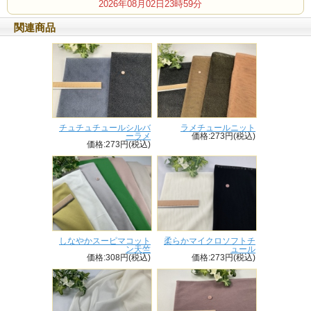
2026年08月02日23時59分
関連商品
チュチュチュールシルバ
ラメチュールニット
ーラメ
価格:273円(税込)
価格:273円(税込)
しなやかスーピマコット
柔らかマイクロソフトチ
ン天竺
ュール
価格:308円(税込)
価格:273円(税込)