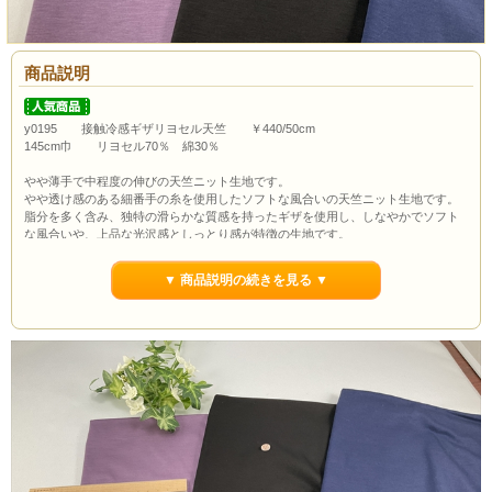
商品説明
y0195 接触冷感ギザリヨセル天竺 ￥440/50cm
145cm巾 リヨセル70％ 綿30％
やや薄手で中程度の伸びの天竺ニット生地です。
やや透け感のある細番手の糸を使用したソフトな風合いの天竺ニット生地です。
脂分を多く含み、独特の滑らかな質感を持ったギザを使用し、しなやかでソフト
な風合いや、上品な光沢感としっとり感が特徴の生地です。
接触冷感の機能がありドレープ性もある生地は Tシャツはもちろんチュニックや
カットソー、ワンピースにもおススメです。
▼ 商品説明の続きを見る ▼
ボタンの大きさは約1.0cmです。
通常市場価格￥890/50cm程度で販売されておりますが今回は￥440/50cmでのご紹
介です。
カートの特性上数量1が最初に出ていますが当店の最低購入数量は1ｍ(数量2）か
らとなっていますので数量２以上でのご注文よろしくお願いいたします。
ポイント3％還元します。