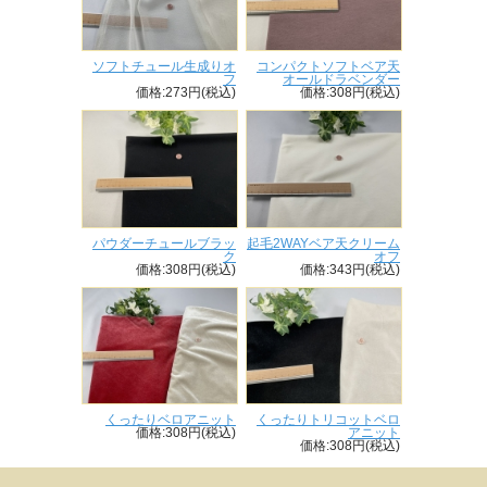
ソフトチュール生成りオ
コンパクトソフトベア天
フ
オールドラベンダー
価格:273円(税込)
価格:308円(税込)
パウダーチュールブラッ
起毛2WAYベア天クリーム
ク
オフ
価格:308円(税込)
価格:343円(税込)
くったりベロアニット
くったりトリコットベロ
価格:308円(税込)
アニット
価格:308円(税込)