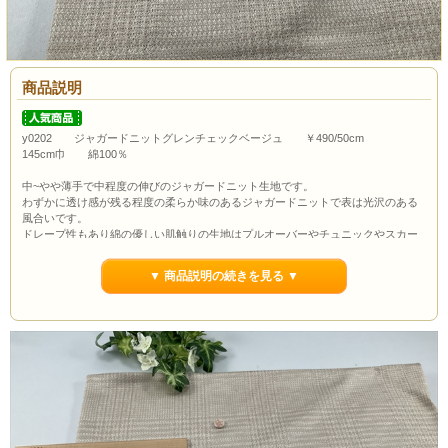
商品説明
y0202 ジャガードニットグレンチェックベージュ ￥490/50cm
145cm巾 綿100％
中~やや薄手で中程度の伸びのジャガードニット生地です。
わずかに透け感が残る程度の柔らか味のあるジャガードニットで表は光沢のある
風合いです。
ドレープ性もあり綿の優しい肌触りの生地はプルオーバーやチュニックやスカー
ト、ワンピースにもおススメです。
ｙ0199グレンチェックジャガードニットベージュよりも少し柄が大きくなってい
▼ 商品説明の続きを見る ▼
ます。
ボタンの大きさは約1.0cmです。
通常市場価格￥990/50cm程度で販売されておりますが今回は￥490/50cmでのご紹
介です。
ポイント3％還元します。
当店の最低購入数量は1ｍ(数量2）からとなっていますので数量２以上でのご注文
よろしくお願いいたします。