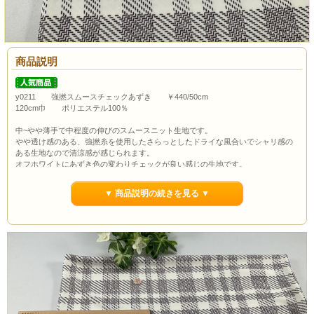
商品説明
y0211 強撚スムースチェックあずき ￥440/50cm
120cm巾 ポリエステル100％
中~やや薄手で中程度の伸びのスムースニット生地です。
やや透け感のある、強撚糸を使用したさらっとしたドライな風合いでシャリ感の
ある生地なので清涼感が感じられます。
オフホワイトにあずき色の変わりチェックが良い感じの生地です。
ドレープ性もありイージーケアでオールシーズン使える生地です。
チュニックやカットソーはもちろんスカート、ワンピースにもおススメです。
▼ 商品説明の続きを見る ▼
ボタンの大きさは約1.0cmです。
通常市場価格￥890/50cm程度で販売されておりますが今回は￥440/50cmでのご紹
介です。
ポイント3％還元します。
当店の最低購入数量は1ｍ(数量2）からとなっていますので数量２以上でのご注文
よろしくお願いいたします。