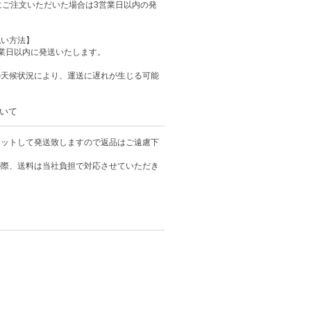
にご注文いただいた場合は3営業日以内の発
払い方法】
業日以内に発送いたします。
の天候状況により、運送に遅れが生じる可能
いて
カットして発送致しますので返品はご遠慮下
の際、送料は当社負担で対応させていただき