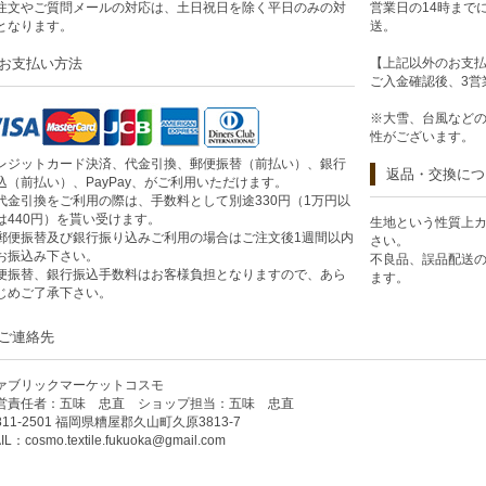
注文やご質問メールの対応は、土日祝日を除く平日のみの対
営業日の14時まで
となります。
送。
お支払い方法
【上記以外のお支
ご入金確認後、3営
※大雪、台風など
性がございます。
レジットカード決済、代金引換、郵便振替（前払い）、銀行
返品・交換につ
込（前払い）、PayPay、がご利用いただけます。
代金引換をご利用の際は、手数料として別途330円（1万円以
は440円）を貰い受けます。
生地という性質上
郵便振替及び銀行振り込みご利用の場合はご注文後1週間以内
さい。
お振込み下さい。
不良品、誤品配送
便振替、銀行振込手数料はお客様負担となりますので、あら
ます。
じめご了承下さい。
ご連絡先
ァブリックマーケットコスモ
営責任者：五味 忠直 ショップ担当：五味 忠直
811-2501 福岡県糟屋郡久山町久原3813-7
IL：
cosmo.textile.fukuoka@gmail.com