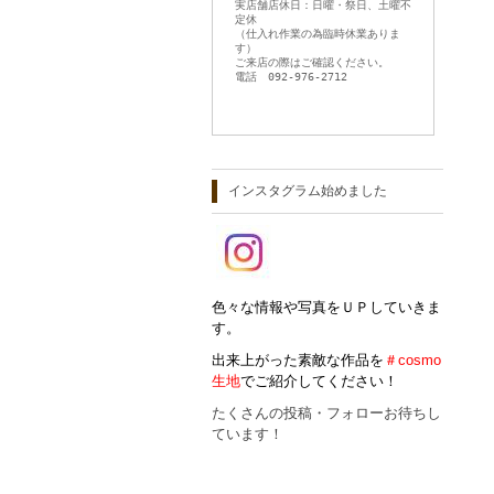
実店舗店休日：日曜・祭日、土曜不
定休
（仕入れ作業の為臨時休業ありま
す）
ご来店の際はご確認ください。
電話 092-976-2712
インスタグラム始めました
色々な情報や写真をＵＰしていきま
す。
出来上がった素敵な作品を
＃cosmo
生地
でご紹介してください！
たくさんの投稿・フォローお待ちし
ています！