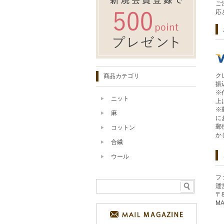
ご
応
ク
商品カテゴリ
振
※
ニット
上
※
麻
に
郵
コットン
か
合繊
ウール
フ
運
〒
MA